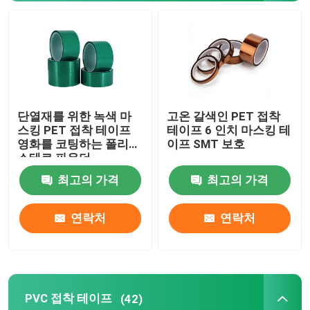
제품 소개
봅프 접착 테이프
단열재를 위한 녹색 마
고온 갈색인 PET 접착
크라프트 지 접착 테이프
스킹 PET 접착 테이프
테이프 6 인치 마스킹 테
영화를 코팅하는 폴리에
이프 SMT 보호
스테르 파우더
PET 접착 테이프
최고의 가격
최고의 가격
PVC 접착 테이프
연락처
연락처
봅프 테이프 대형롤
PVC 접착 테이프
(42)
섬유 유리 접착 테이프