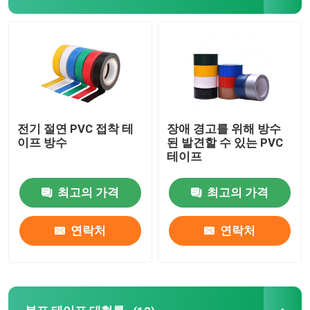
스트레치 필름 롤
접착 테이프를 싸기
폴리이미드 점착 테이프
전기 절연 PVC 접착 테
장애 경고를 위해 방수
이프 방수
된 발견할 수 있는 PVC
테이프
발포 접착제 테이프
최고의 가격
최고의 가격
MOPP 테이프
연락처
연락처
보호막 롤
크라프트 지 대형롤