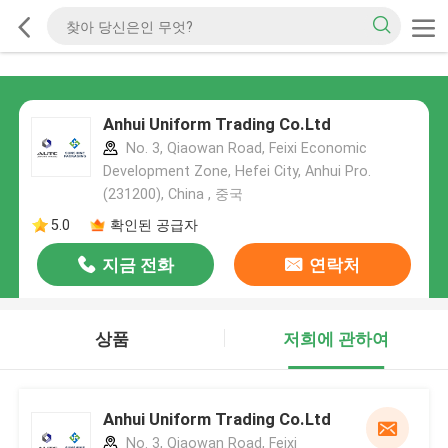
Anhui Uniform Trading Co.Ltd
No. 3, Qiaowan Road, Feixi Economic
Development Zone, Hefei City, Anhui Pro.
(231200), China , 중국
5.0
확인된 공급자
지금 전화
연락처
상품
저희에 관하여
Anhui Uniform Trading Co.Ltd
No. 3, Qiaowan Road, Feixi