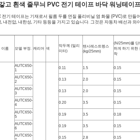
갛고 흰색 줄무늬 PVC 전기 테이프 바닥 워닝테이프
C 전기 테이프는 기재로서 필름 두를 연질 폴리비닐 염 화물 (PVC)로 만
, 내전압, 내한성, 기타 등등을 가지고 있습니다. 그것은 자동차 배선과 와
(N/25mm)를 
막두께 (밀리
텐시레스트렝스
 이름
모델 부정.
캐리어
색
하게 하기 위한 
미터)
(kg/25mm)
착
AUTC650-
0.11
1.5
0.15
1
AUTC650-
0.13
2.0
0.15
2
AUTC650-
0.13
2.0
0.15
3
AUTC650-
0.20
3.5
0.15
4
AUTC650-
0.19
3.5
0.18
5
AUTC650-
0.19
3.5
0.15
6
AUTC650-
0.15
2.8
0.15
7