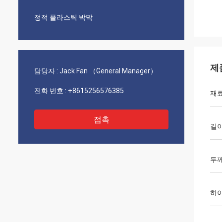
정적 플라스틱 박막
제
담당자 :
Jack Fan （General Manager）
전화 번호 :
+8615256576385
재
접촉
길
두
하