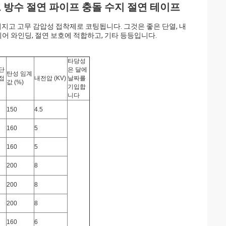
 방수 절연 파이프 충돌 수지 절연 테이프
들어지고 고무 감압성 접착제로 코팅됩니다. 그것은 좋은 단열, 내
이어 와인딩, 절연 보호에 적합하고, 기타 등등입니다.
타당성
단단
은 달에
탄성 임계
접
내전압 (KV)
날짜를
값 (%)
기입합
니다
150
4.5
160
5
160
5
200
8
200
8
200
8
160
6