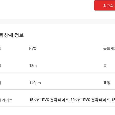
최고의
품 상세 정보
료
물드세
PVC
이
폭
18m
께
특징
140μm
이 라이트
15 야드 PVC 접착 테이프
,
20 야드 PVC 접착 테이프
,
1