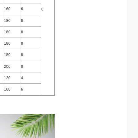
160
6
6
180
8
180
8
180
8
180
8
200
8
120
4
160
6