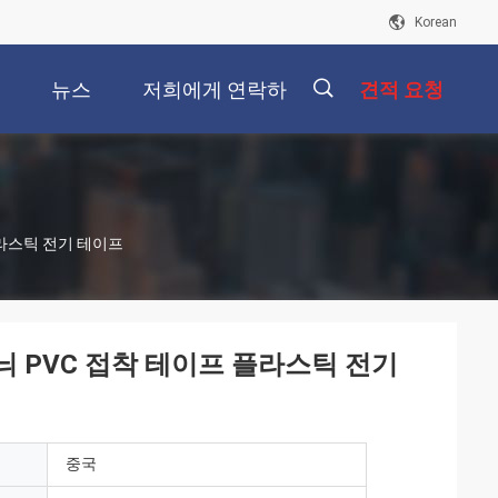
Korean
개
뉴스
저희에게 연락하
견적 요청
십시오
描
플라스틱 전기 테이프
述
무늬 PVC 접착 테이프 플라스틱 전기
중국