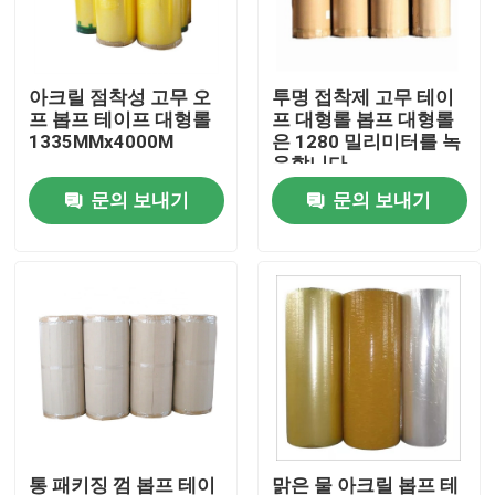
공장 여행
아크릴 점착성 고무 오
투명 접착제 고무 테이
프 봅프 테이프 대형롤
프 대형롤 봅프 대형롤
품질 관리
1335MMx4000M
은 1280 밀리미터를 녹
음합니다
문의 보내기
문의 보내기
연락주세요
인용문을 요구하세요
봅프 접착 테이프
크라프트 지 접착 테이프
PET 접착 테이프
통 패키징 껌 봅프 테이
맑은 물 아크릴 봅프 테