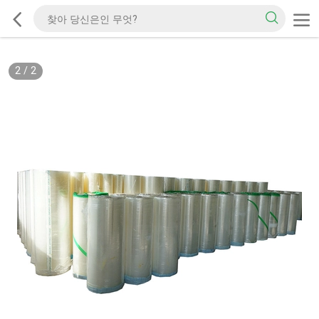
2
/
2