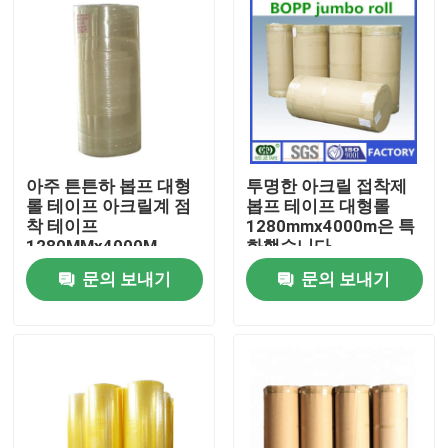
아주 튼튼하 봅프 대형
투명한 아크릴 접착제
롤 테이프 아크릴계 점
봅프 테이프 대형롤
착 테이프
1280mmx4000m은 특
1280MMx4000M
화했습니다
문의 보내기
문의 보내기
집
제품
우리에 대하여