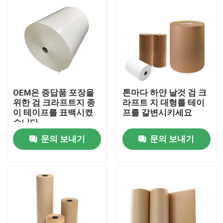
OEM은 증답품 포장을
톤마다 하얀 날것 검 크
위한 검 크라프트지 종
라프트 지 대형롤 테이
이 테이프를 표백시켰
프를 갈변시키세요
습니다
문의 보내기
문의 보내기
집
제품
우리에 대하여