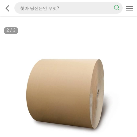
2
/
3