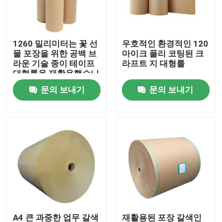
공장 여행
1260 밀리미터는 꽃 선
우호적인 환경적인 120
물 포장을 위한 공백 브
마이크 폴리 코팅된 크
품질 관리
라운 기술 종이 테이프
라프트 지 대형롤
대형롤을 재활용했습니
다
문의 보내기
문의 보내기
연락주세요
인용문을 요구하세요
봅프 접착 테이프
크라프트 지 접착 테이프
PET 접착 테이프
A4 큰 과중한 업무 갈색
재활용된 포장 갈색인