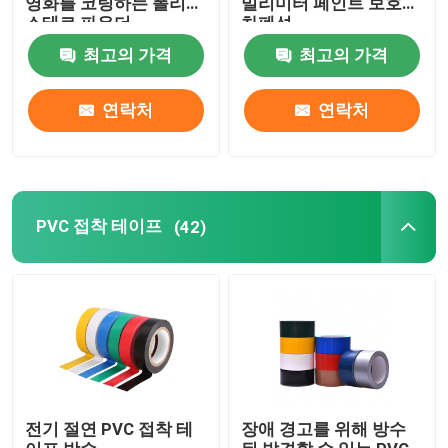
영화를 코팅하는 폴리에
밀리미터 페인트 보호
스테르 파우더
차폐성
MOPP 테이프
최고의 가격
최고의 가격
연락처
연락처
보호막 롤
크라프트 지 대형롤
PVC 접착 테이프
(42)
정적 플라스틱 박막
전기 절연 PVC 접착 테
장애 경고를 위해 방수