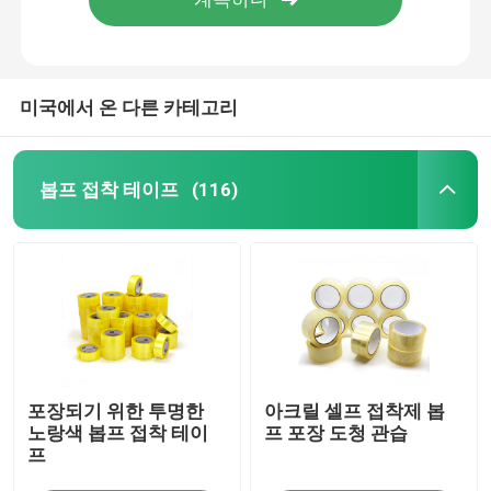
미국에서 온 다른 카테고리
봅프 접착 테이프
(116)
집
포장되기 위한 투명한
아크릴 셀프 접착제 봅
제품
노랑색 봅프 접착 테이
프 포장 도청 관습
프
우리에 대하여