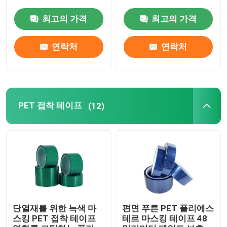
최고의 가격
최고의 가격
PVC 접착 테이프
연락처
연락처
봅프 테이프 대형롤
섬유 유리 접착 테이프
PET 접착 테이프
(12)
스트레치 필름 롤
접착 테이프를 싸기
폴리이미드 점착 테이프
단열재를 위한 녹색 마
편면 푸른 PET 폴리에스
스킹 PET 접착 테이프
테르 마스킹 테이프 48
발포 접착제 테이프