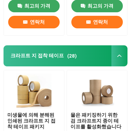
최고의 가격
최고의 가격
공장 여행
연락처
연락처
품질 관리
연락주세요
크라프트 지 접착 테이프
(28)
인용문을 요구하세요
봅프 접착 테이프
크라프트 지 접착 테이프
미생물에 의해 분해된
물은 패키징하기 위한
인쇄된 크라프트 지 접
검 크라프트지 종이 테
착 테이프 패키지
이프를 활성화했습니다
PET 접착 테이프