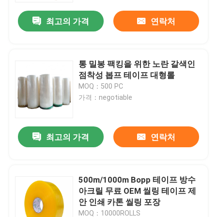
최고의 가격
연락처
통 밀봉 팩킹을 위한 노란 갈색인
점착성 봅프 테이프 대형롤
MOQ：500 PC
가격：negotiable
최고의 가격
연락처
집
500m/1000m Bopp 테이프 방수
제품
아크릴 무료 OEM 씰링 테이프 제
안 인쇄 카톤 씰링 포장
우리에 대하여
MOQ：10000ROLLS