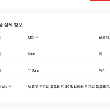
품 상세 정보
료
물드세
MOPP
이
폭
50m
께
특징
110μm
이 라이트
냉장고 모프피 묶음테프
,
50 밀리미터 모프피 묶음테프