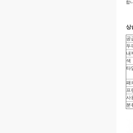
합니
상
공
두
내
색
타
패
프
사
분