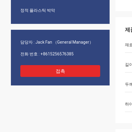
정적 플라스틱 박막
제
담당자 :
Jack Fan （General Manager）
재
전화 번호 :
+8615256576385
길
접촉
두
하