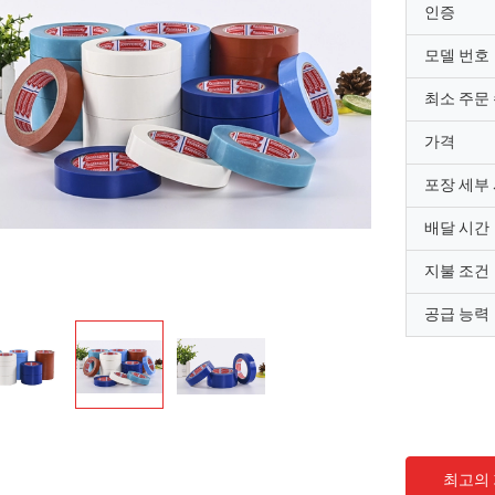
인증
모델 번호
최소 주문
가격
포장 세부
배달 시간
지불 조건
공급 능력
최고의