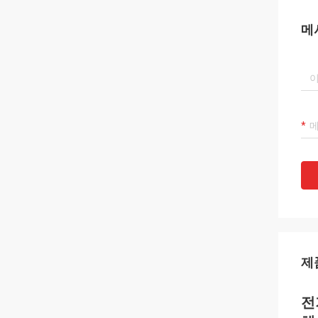
메
제
전