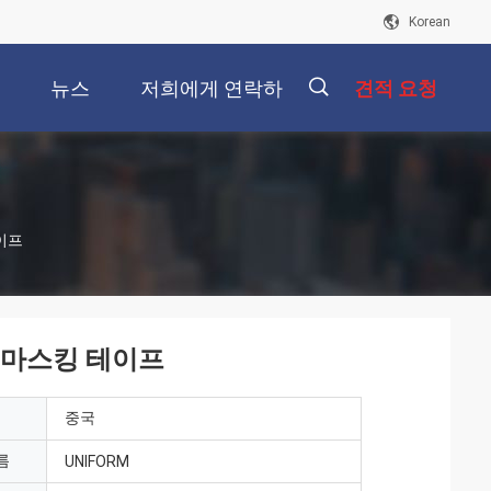
Korean
개
뉴스
저희에게 연락하
견적 요청
십시오
描
이프
述
 마스킹 테이프
중국
름
UNIFORM