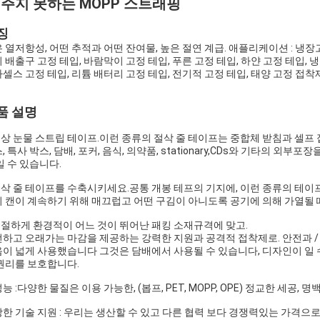
 주지 못하는 MOPP 스트래핑
징
 열저항성, 어떤 추적과 어떤 잔여물, 높은 절연 계급. 애플리케이션 : 냉장
 배출구 고정 테입, 바람막이 고정 테입, 푸른 고정 테입, 하얀 고정 테입, 
셀스 고정 테입, 리튬 배터리 고정 테입, 전기적 고정 테입, 태양 고정 접착제
품 설명
정상 눈물 스트립 테이프.이런 종류의 절삭 줄 테이프는 중합체 받침과 셀프
, 특사 박스, 담배, 포커, 음식, 의약품, stationary,CDs와 기타의
일 수 있습니다.
절삭 줄 테이프를 수축시키세요.공통 개봉 테프의 기지에, 이런 종류의 테이
 캔이 계속하기 위해 매끄럽고 어떤 구김이 아니도록 공기에 의해 가열될 
친절하게 환경적이 어느 것이 뛰어난 패킹 소재규격에 맞고.
하고 오래가는 마감을 제공하는 강력한 지원과 공격적 접착제로. 안전과 /
이 넓게 사용했습니다 그것은 담배에서 사용될 수 있습니다, 디자인이 일 
권리를 보호합니다.
 성능 :다양한 물질은 이용 가능한, (봅프, PET, MOPP, OPE) 정교한 세공
 강한 기술 지원 : 우리는 생산할 수 있고 다른 협력 보다 경쟁력있는 가격으