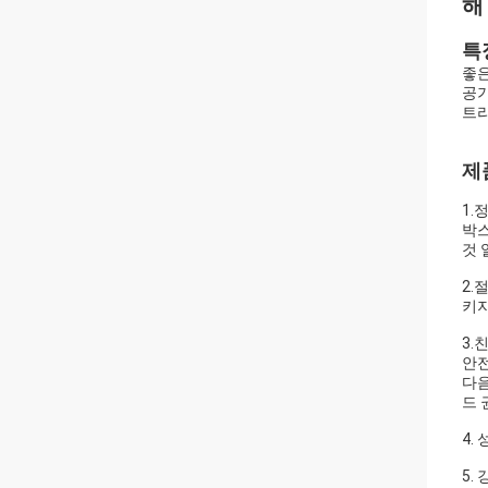
해
특
좋은
공기
트라
제
1.
박스
것 
2.
키지
3.
안전
다음
드 
4.
5.