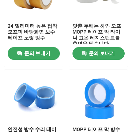
공장 여행
24 밀리미터 높은 접착
맞춘 두배는 하얀 오프
모프피 바탕화면 보수
MOPP 테이프 막 라이
품질 관리
테이프 노랗 방수
너 고온 레지스턴트를
측면을 댔습니다
문의 보내기
문의 보내기
연락주세요
인용문을 요구하세요
봅프 접착 테이프
크라프트 지 접착 테이프
PET 접착 테이프
안전성 방수 수리 테이
MOPP 테이프 막 방수