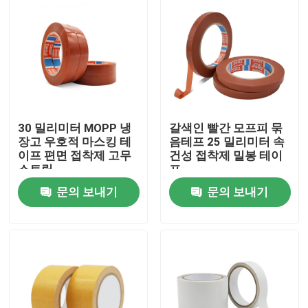
30 밀리미터 MOPP 냉
갈색인 빨간 모프피 묶
장고 우호적 마스킹 테
음테프 25 밀리미터 속
이프 편면 접착제 고무
건성 접착제 밀봉 테이
스트립
프
문의 보내기
문의 보내기
집
제품
우리에 대하여