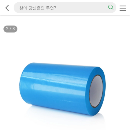
2
/
3