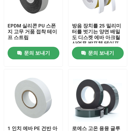
공장 여행
EPDM 실리콘 PU 스폰
방음 장치를 25 밀리미
지 고무 거품 접착 테이
터를 벗기는 양면 배밀
품질 관리
프 스트립
도 디스켓 에바 아크릴
산업용 발포체 테이프
문의 보내기
문의 보내기
연락주세요
인용문을 요구하세요
봅프 접착 테이프
크라프트 지 접착 테이프
PET 접착 테이프
1 인치 에바 PE 건반 아
로에스 고온 용융 글루