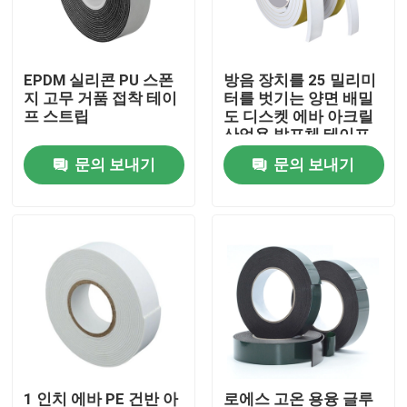
제품 소개
EPDM 실리콘 PU 스폰
방음 장치를 25 밀리미
지 고무 거품 접착 테이
터를 벗기는 양면 배밀
봅프 접착 테이프
프 스트립
도 디스켓 에바 아크릴
산업용 발포체 테이프
문의 보내기
문의 보내기
크라프트 지 접착 테이프
PET 접착 테이프
PVC 접착 테이프
봅프 테이프 대형롤
섬유 유리 접착 테이프
1 인치 에바 PE 건반 아
로에스 고온 용융 글루