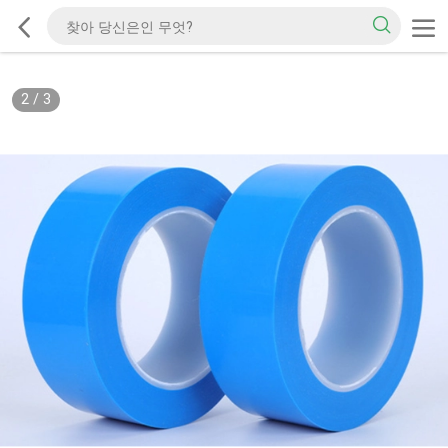
2
/
3