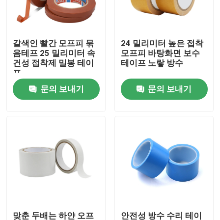
공장 여행
갈색인 빨간 모프피 묶
24 밀리미터 높은 접착
음테프 25 밀리미터 속
모프피 바탕화면 보수
품질 관리
건성 접착제 밀봉 테이
테이프 노랗 방수
프
문의 보내기
문의 보내기
연락주세요
인용문을 요구하세요
봅프 접착 테이프
크라프트 지 접착 테이프
PET 접착 테이프
맞춘 두배는 하얀 오프
안전성 방수 수리 테이